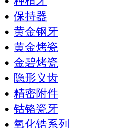
种植牙
保持器
黄金钢牙
黄金烤瓷
金碧烤瓷
隐形义齿
精密附件
钴铬瓷牙
氧化锆系列