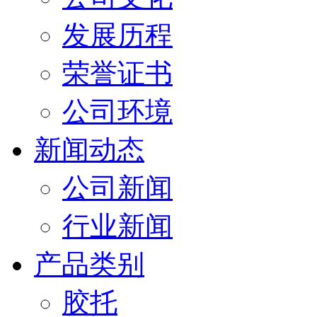
发展历程
荣誉证书
公司环境
新闻动态
公司新闻
行业新闻
产品类别
胶托