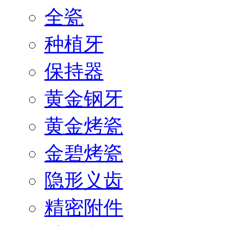
全瓷
种植牙
保持器
黄金钢牙
黄金烤瓷
金碧烤瓷
隐形义齿
精密附件