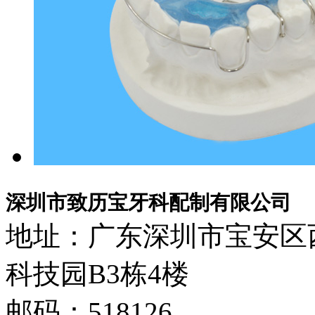
深圳市致历宝牙科配制有限公司
地址：广东深圳市宝安区
科技园B3栋4楼
邮码：518126